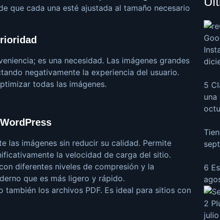
Úl
 de que cada una esté ajustada al tamaño necesario
Goo
rioridad
Inst
nveniencia; es una necesidad. Las imágenes grandes
dic
ctando negativamente la experiencia del usuario.
optimizar todas las imágenes.
5 Cl
una 
octu
n WordPress
Tien
 las imágenes sin reducir su calidad. Permite
sept
ificativamente la velocidad de carga del sitio.
on diferentes niveles de compresión y la
6 Es
erno que es más ligero y rápido.
ago
 también los archivos PDF. Es ideal para sitios con
2 Pl
juli