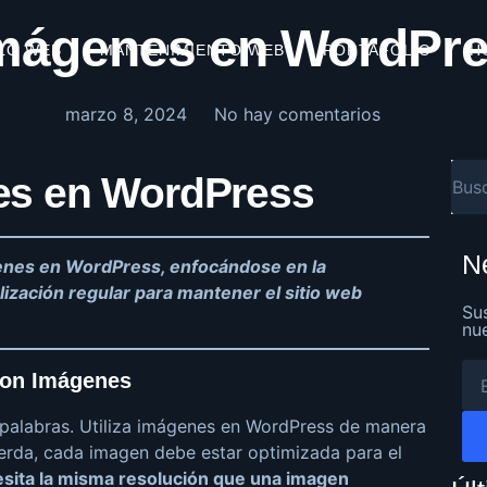
 Imágenes en WordPr
LO WEB
MANTENIMIENTO WEB
PORTAFOLIO
H
marzo 8, 2024
No hay comentarios
es en WordPress
N
genes en WordPress, enfocándose en la
alización regular para mantener el sitio web
Su
nu
 con Imágenes
 palabras. Utiliza imágenes en WordPress de manera
cuerda, cada imagen debe estar optimizada para el
esita la misma resolución que una imagen