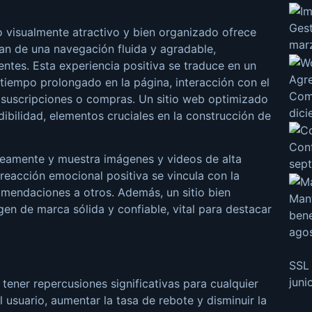
Ges
 visualmente atractivo y bien organizado ofrece
mar
utan de una navegación fluida y agradable,
ntes. Esta experiencia positiva se traduce en un
Agr
e tiempo prolongado en la página, interacción con el
Com
o suscripciones o compras. Un sitio web optimizado
dici
dibilidad, elementos cruciales en la construcción de
Con
neamente y muestra imágenes y videos de alta
sept
a reacción emocional positiva se vincula con la
omendaciones a otros. Además, un sitio bien
Man
n de marca sólida y confiable, vital para destacar
bene
agos
SSL 
juni
ener repercusiones significativas para cualquier
l usuario, aumentar la tasa de rebote y disminuir la