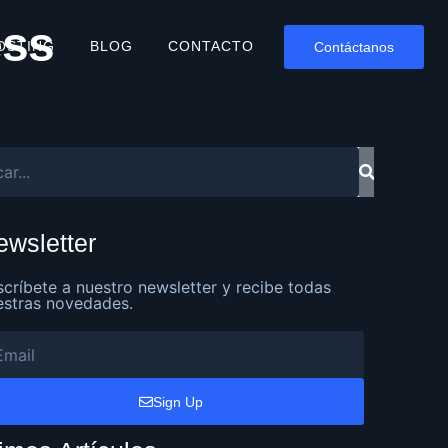
ess
OSTING
BLOG
CONTACTO
Contáctanos
ewsletter
scríbete a nuestro newsletter y recibe todas
estras novedades.
Sign Up